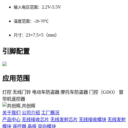
2.2V-5.5V
输入电压范围：
温度范围：-20-70℃
23×7.5×5（mm）
尺寸：
引脚配置
应用范围
灯控
无线门铃
电动车防盗器
摩托车防盗器
门控（GDO）
窗
帘机遥控器
关于我们
公司介绍
工厂概况
产品中心
无线接收芯片
无线发射芯片
无线接收模块
无线发射
模块
遥控器
晶振
双向模块