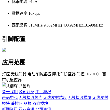
休眠电流:>1uA
数据速率:10kbps
匹配晶振:315MHz(9.882MHz) 433.92MHz(13.598MHz)
引脚配置
应用范围
灯控
无线门铃
电动车防盗器
摩托车防盗器
门控（GDO）
窗
帘机遥控器
关于我们
公司介绍
工厂概况
产品中心
无线接收芯片
无线发射芯片
无线接收模块
无线发射
模块
遥控器
晶振
双向模块
新闻资讯
行业资讯
公司资讯